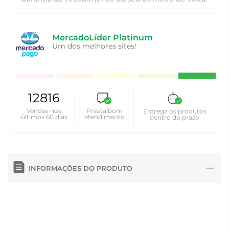
MercadoLíder Platinum
Um dos melhores sites!
12816
Vendas nos
Presta bom
Entrega os produtos
últimos 60 dias
atendimento
dentro do prazo
INFORMAÇÕES DO PRODUTO