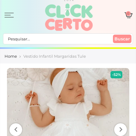
0
Buscar
Home
Vestido Infantil Margaridas Tule
-52%