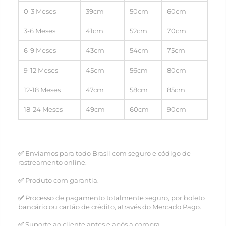
0-3 Meses
39cm
50cm
60cm
3-6 Meses
41cm
52cm
70cm
6-9 Meses
43cm
54cm
75cm
9-12 Meses
45cm
56cm
80cm
12-18 Meses
47cm
58cm
85cm
18-24 Meses
49cm
60cm
90cm
✅
Enviamos para todo Brasil com seguro e código de
rastreamento online.
✅
Produto com garantia.
✅
Processo de pagamento totalmente seguro, por boleto
bancário ou cartão de crédito, através do Mercado Pago.
✅
Suporte ao cliente antes e após a compra.