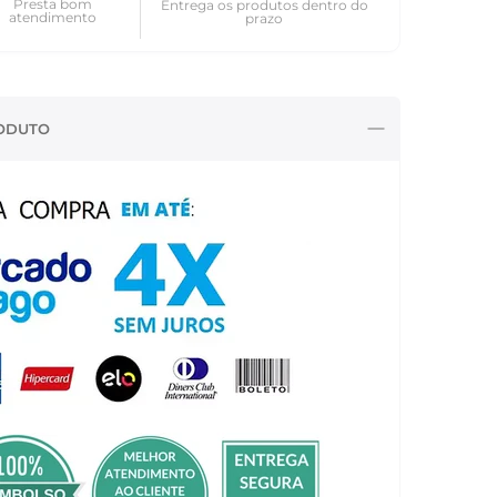
Presta bom
Entrega os produtos dentro do
atendimento
prazo
ODUTO