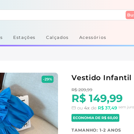
Bu
s
Estações
Calçados
Acessórios
Vestido Infanti
-29%
R$ 209,99
R$ 149,99
sem jur
ou
4x
de
R$ 37,49
ECONOMIA DE
R$ 60,00
TAMANHO:
1-2 ANOS