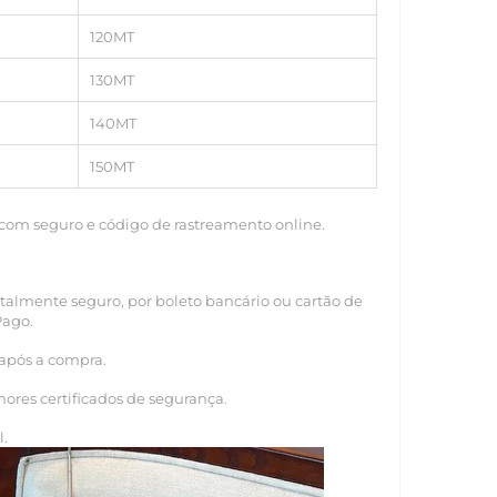
120MT
130MT
140MT
150MT
 com seguro e código de rastreamento online.
almente seguro, por boleto bancário ou cartão de
Pago.
 após a compra.
hores certificados de segurança.
l.