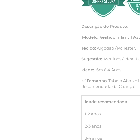
Descrição do Produto:
Modelo: Vestido Infantil A
Tecido:
Algodão / Poliéster.
Sugestão:
Meninos / Ideal Pa
Idade:
6m á 4 Anos.
✅
Tamanho
: Tabela Abaixo
Recomendada da Criança:
Idade recomendada
1-2 anos
2-3 anos
3-4 anos