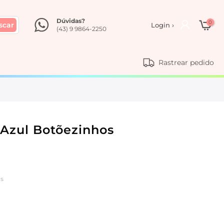
Dúvidas?
0
scar
Login ›
(43) 9 9864-2250
Rastrear pedido
l Azul Botõezinhos
os