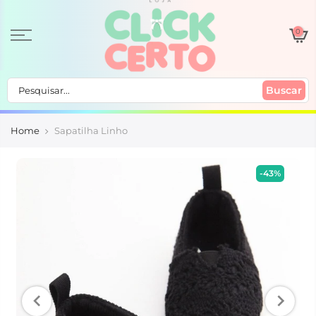
0
Buscar
Home
Sapatilha Linho
-43%