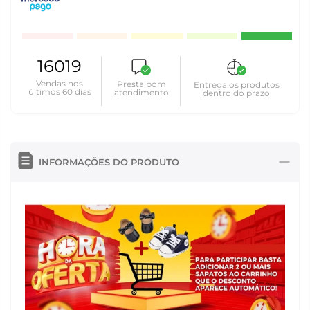
16019
Vendas nos
Presta bom
Entrega os produtos
últimos 60 dias
atendimento
dentro do prazo
INFORMAÇÕES DO PRODUTO