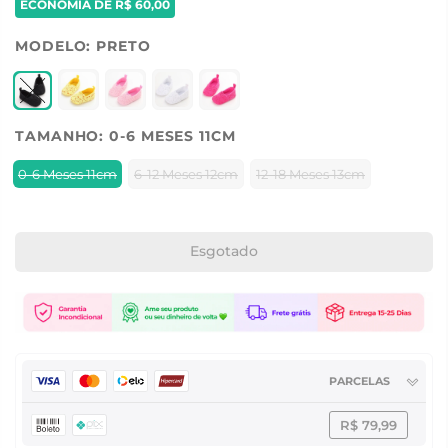
ECONOMIA DE
R$ 60,00
MODELO:
PRETO
TAMANHO:
0-6 MESES 11CM
0-6 Meses 11cm
6-12 Meses 12cm
12-18 Meses 13cm
Esgotado
PARCELAS
R$ 79,99