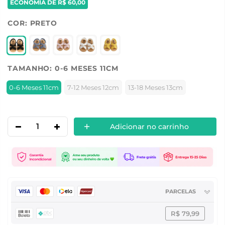
ECONOMIA DE
R$ 60,00
COR:
PRETO
TAMANHO:
0-6 MESES 11CM
0-6 Meses 11cm
7-12 Meses 12cm
13-18 Meses 13cm
Adicionar no carrinho
PARCELAS
R$ 79,99