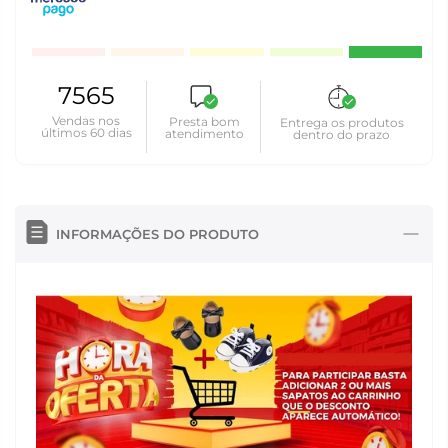
7565
Vendas nos
Presta bom
Entrega os produtos
últimos 60 dias
atendimento
dentro do prazo
INFORMAÇÕES DO PRODUTO