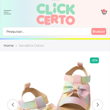
0
Buscar
Home
Sandália Colors
-21%