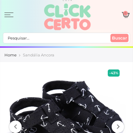
0
Buscar
Home
Sandália Ancora
-43%