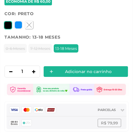
ECONOMIA DE
R$ 60,00
COR:
PRETO
TAMANHO:
13-18 MESES
0-6 Meses
7-12 Meses
13-18 Meses
Adicionar no carrinho
PARCELAS
R$ 79,99