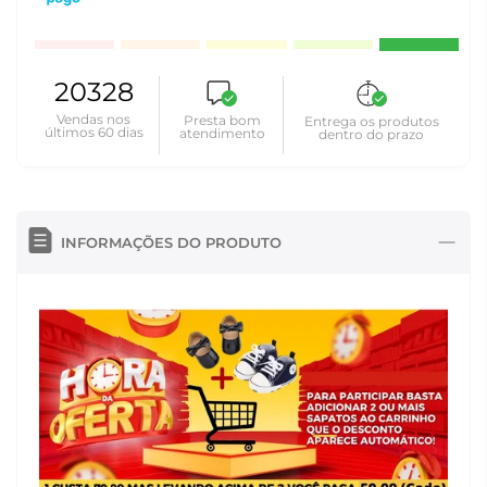
20328
Vendas nos
Presta bom
Entrega os produtos
últimos 60 dias
atendimento
dentro do prazo
INFORMAÇÕES DO PRODUTO