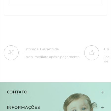
Entrega Garantida
Cli
Envio imediato após o pagamento.
Tod
de R
CONTATO
INFORMAÇÕES