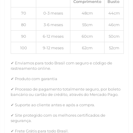
Comprimento
Busto
70
0-3 meses
48cm
44cm
80
3-6 meses
55cm
46cm
90
6-12 meses
60cm
50cm
100
9-12 meses
62cm
52cm
✔ Enviamos para todo Brasil com seguro e código de
rastreamento online.
✔ Produto com garantia
✔ Processo de pagamento totalmente seguro, por boleto
bancário ou cartão de crédito, através do Mercado Pago.
✔ Suporte ao cliente antes e após a compra.
✔ Site protegido com os melhores certificados de
segurança.
✔ Frete Grátis para todo Brasil.