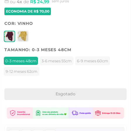
ou
4x
de
R$ 24,99
sem juros
ECONOMIA DE
R$ 70,00
COR:
VINHO
TAMANHO:
0-3 MESES 48CM
0-3 meses 48cm
3-6 meses 55cm
6-9 meses 60cm
9-12 meses 62cm
Esgotado