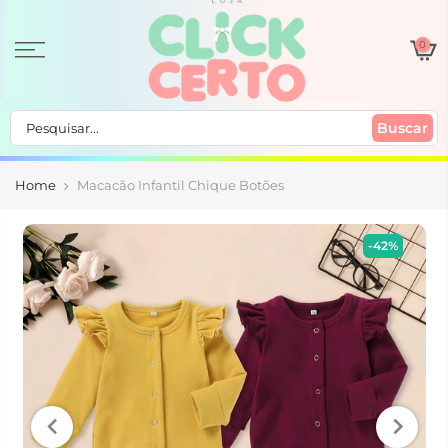
0
Buscar
Home
Macacão Infantil Chique Botões
-42%