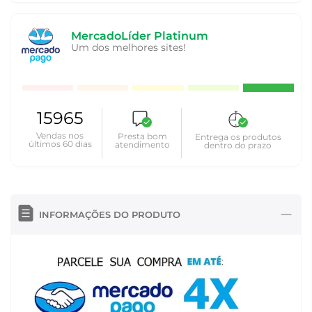
MercadoLíder Platinum
Um dos melhores sites!
15965
Vendas nos
Presta bom
Entrega os produtos
últimos 60 dias
atendimento
dentro do prazo
INFORMAÇÕES DO PRODUTO