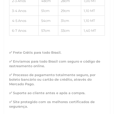
2-3 Anos
48cm
28cm
1,
0
0 MT
3-4 Anos
51cm
29cm
1,10 MT
4-5 Anos
54cm
31cm
1,10 MT
6-7 Anos
57cm
33cm
1,40 MT
✅ Frete Grátis para todo Brasil.
✅ Enviamos para todo Brasil com seguro e código de
rastreamento online.
✅ Processo de pagamento totalmente seguro, por
boleto bancário ou cartão de crédito, através do
Mercado Pago.
✅ Suporte ao cliente antes e após a compra.
✅ Site protegido com os melhores certificados de
segurança.