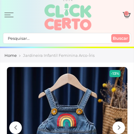
0
Buscar
Home
Jardineira Infantil Feminina Arco-Íris
-13%