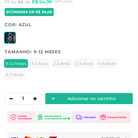
ou
4x
de
R$ 54,99
sem juros
ECONOMIA DE
R$ 30,00
COR:
AZUL
TAMANHO:
9-12 MESES
9-12 Meses
1-2 Anos
2-3 Anos
3-4 Anos
4-5 Anos
6-7 Anos
Adicionar no carrinho