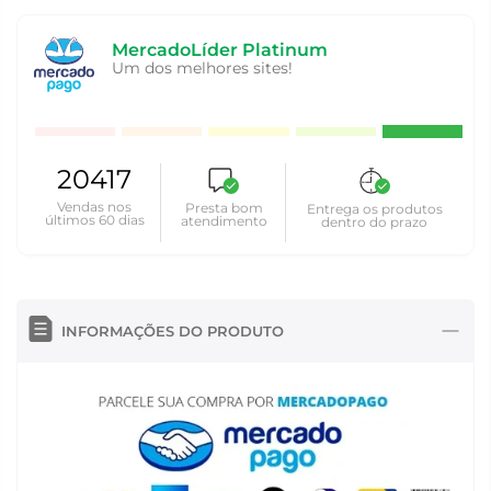
MercadoLíder Platinum
Um dos melhores sites!
20417
Vendas nos
Presta bom
Entrega os produtos
últimos 60 dias
atendimento
dentro do prazo
INFORMAÇÕES DO PRODUTO