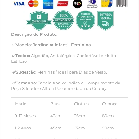
Descrição do Produto:
✅
Modelo: Jardineira Infantil Feminina
✅
Tecido:
Algodão,
Antialérgico, Confortável e Muito
Estiloso.
✅
Sugestão:
Meninas / Ideal para Dias de Verão.
✅Tamanho:
Tabela Abaixo Indica o Comprimento da
Peça X Idade e Altura Recomendada da Criança:
Idade
Blusa
Cintura
Criança
9-12 Meses
42cm
26cm
80cm
1-2 Anos
45cm
27cm
90cm