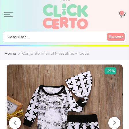
0
Buscar
Home
Conjunto Infantil Masculino + Touca
-29%