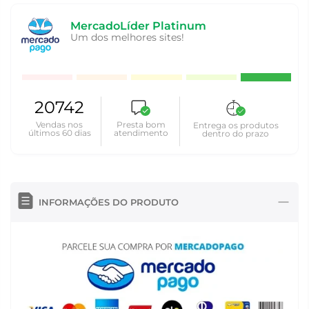
MercadoLíder Platinum
Um dos melhores sites!
20742
Vendas nos
Presta bom
Entrega os produtos
últimos 60 dias
atendimento
dentro do prazo
INFORMAÇÕES DO PRODUTO