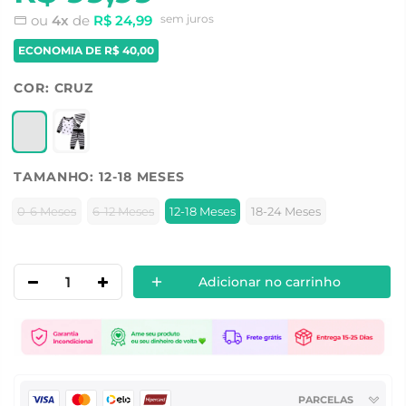
ou
4x
de
R$ 24,99
sem juros
ECONOMIA DE
R$ 40,00
COR:
CRUZ
TAMANHO:
12-18 MESES
0-6 Meses
6-12 Meses
12-18 Meses
18-24 Meses
Adicionar no carrinho
PARCELAS