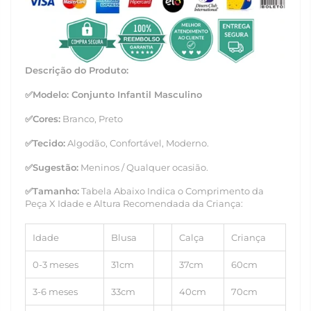
Descrição do Produto:
✅
Modelo: Conjunto Infantil Masculino
✅Cores:
Branco, Preto
✅
Tecido:
Algodão, Confortável, Moderno.
✅
Sugestão:
Meninos / Qualquer ocasião.
✅
Tamanho
:
Tabela Abaixo Indica o Comprimento da
Peça X Idade e Altura Recomendada da Criança:
Idade
Blusa
Calça
Criança
0-3 meses
31cm
37cm
60cm
3-6 meses
33cm
40cm
70cm