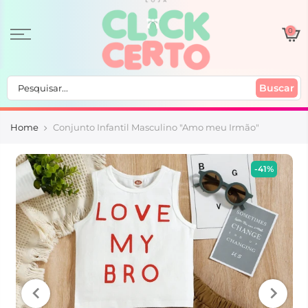
0
Buscar
Home
Conjunto Infantil Masculino "Amo meu Irmão"
-41%