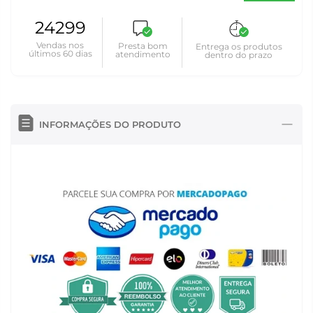
24299
Vendas nos
Presta bom
Entrega os produtos
últimos 60 dias
atendimento
dentro do prazo
INFORMAÇÕES DO PRODUTO