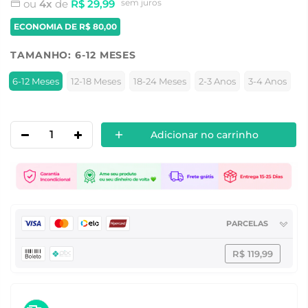
ou
4x
de
R$ 29,99
sem juros
ECONOMIA DE
R$ 80,00
TAMANHO:
6-12 MESES
6-12 Meses
12-18 Meses
18-24 Meses
2-3 Anos
3-4 Anos
Adicionar no carrinho
PARCELAS
R$ 119,99