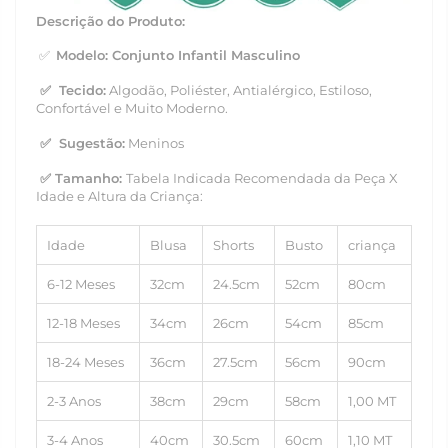
Descrição do Produto:
✅
Modelo
: Conjunto Infantil Masculino
✅
Tecido:
Algodão,
Poliéster, Antialérgico, Estiloso,
Confortável e Muito Moderno.
✅
Sugestão:
Meninos
✅ Tamanho
:
Tabela Indicada Recomendada da Peça X
Idade e Altura da Criança:
Idade
Blusa
Shorts
Busto
criança
6-12 Meses
32cm
24.5cm
52cm
80cm
12-18 Meses
34cm
26cm
54cm
85cm
18-24 Meses
36cm
27.5cm
56cm
90cm
2-3 Anos
38cm
29cm
58cm
1,00 MT
3-4 Anos
40cm
30.5cm
60cm
1,10 MT