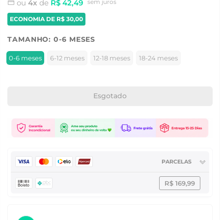
ou
4x
de
R$ 42,49
sem juros
ECONOMIA DE
R$ 30,00
TAMANHO:
0-6 MESES
0-6 meses
6-12 meses
12-18 meses
18-24 meses
Esgotado
PARCELAS
R$ 169,99