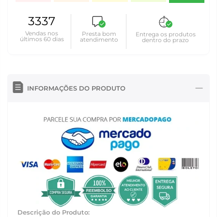
3337
Vendas nos
Presta bom
Entrega os produtos
últimos 60 dias
atendimento
dentro do prazo
INFORMAÇÕES DO PRODUTO
Descrição do Produto: