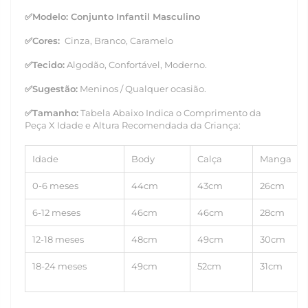
✅
Modelo: Conjunto Infantil Masculino
✅Cores:
Cinza, Branco, Caramelo
✅
Tecido:
Algodão, Confortável, Moderno.
✅
Sugestão:
Meninos / Qualquer ocasião.
✅
Tamanho
:
Tabela Abaixo Indica o Comprimento da
Peça X Idade e Altura Recomendada da Criança
:
Idade
Body
Calça
Manga
0-6 meses
44cm
43cm
26cm
6-12 meses
46cm
46cm
28cm
12-18 meses
48cm
49cm
30cm
18-24 meses
49cm
52cm
31cm