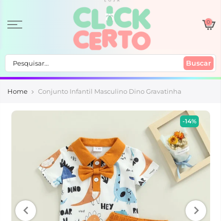
0
Buscar
Home
Conjunto Infantil Masculino Dino Gravatinha
-14%