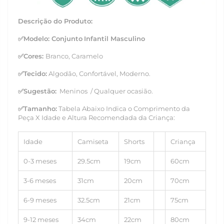
Descrição do Produto:
✅
Modelo: Conjunto
Infantil Masculino
✅Cores:
Branco, Caramelo
✅
Tecido:
Algodão, Confortável, Moderno.
✅
Sugestão:
Meninos / Qualquer ocasião.
✅
Tamanho
:
Tabela Abaixo Indica o Comprimento da
Peça X Idade e Altura Recomendada da Criança:
Idade
Camiseta
Shorts
Criança
0-3 meses
29.5
cm
19cm
60cm
3-6 meses
31cm
20cm
70cm
6-9 meses
32.5cm
21cm
75cm
9-12 meses
34cm
22cm
80cm