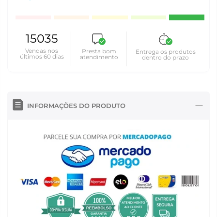
15035
Vendas nos
Presta bom
Entrega os produtos
últimos 60 dias
atendimento
dentro do prazo
INFORMAÇÕES DO PRODUTO