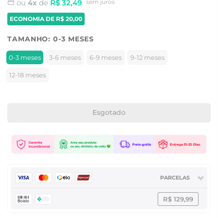
ou
4x
de
R$ 32,49
sem juros
ECONOMIA DE
R$ 20,00
TAMANHO:
0-3 MESES
0-3 meses
3-6 meses
6-9 meses
9-12 meses
12-18 meses
Esgotado
PARCELAS
R$ 129,99