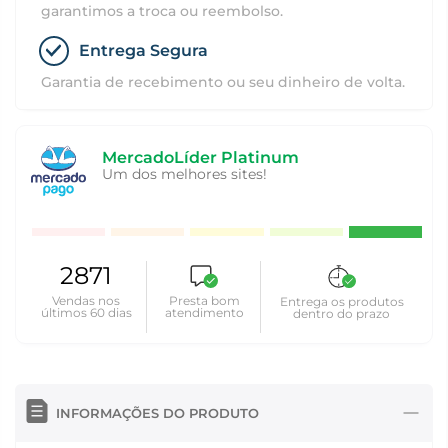
garantimos a troca ou reembolso.
Entrega Segura
Garantia de recebimento ou seu dinheiro de volta.
MercadoLíder Platinum
Um dos melhores sites!
2871
Vendas nos
Presta bom
Entrega os produtos
últimos 60 dias
atendimento
dentro do prazo
INFORMAÇÕES DO PRODUTO