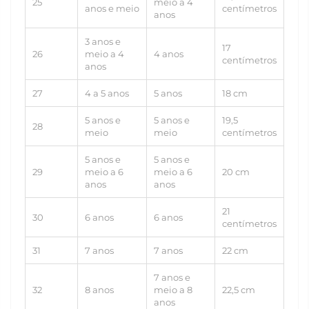
25
meio a 4
anos e meio
centímetros
anos
3 anos e
17
26
meio a 4
4 anos
centímetros
anos
27
4 a 5 anos
5 anos
18 cm
5 anos e
5 anos e
19,5
28
meio
meio
centímetros
5 anos e
5 anos e
29
meio a 6
meio a 6
20 cm
anos
anos
21
30
6 anos
6 anos
centímetros
31
7 anos
7 anos
22 cm
7 anos e
32
8 anos
meio a 8
22,5 cm
anos