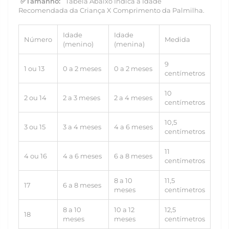
✅Tamanho:
Tabela Abaixo Indica a Idade
Recomendada da Criança X Comprimento da Palmilha.
Idade
Idade
Número
Medida
(menino)
(menina)
9
1 ou 13
0 a 2 meses
0 a 2 meses
centímetros
10
2 ou 14
2 a 3 meses
2 a 4 meses
centímetros
10,5
3 ou 15
3 a 4 meses
4 a 6 meses
centímetros
11
4 ou 16
4 a 6 meses
6 a 8 meses
centímetros
8 a 10
11,5
17
6 a 8 meses
meses
centímetros
8 a 10
10 a 12
12,5
18
meses
meses
centímetros