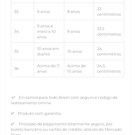
23
33
9 anos
8 anos
centímetros
9 anos e
23,5
34
meio a 10
9 anos
centímetros
anos
10 anos em
24
35
10 anos
diante
centímetros
Acima de 11
Acima de
24,5
36
anos
10 anos
centímetros
✅
Enviamos para todo Brasil com seguro e código de
rastreamento online.
✅
Produto com garantia.
✅
Processo de pagamento totalmente seguro, por
boleto bancário ou cartão de crédito, através do Mercado
Pago.