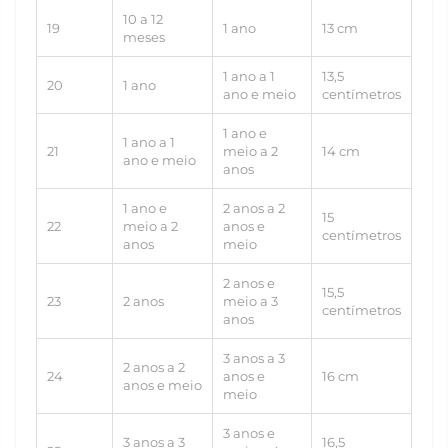
10 a 12
19
1 ano
13 cm
meses
1 ano a 1
13,5
20
1 ano
ano e meio
centímetros
1 ano e
1 ano a 1
21
meio a 2
14 cm
ano e meio
anos
1 ano e
2 anos a 2
15
22
meio a 2
anos e
centímetros
anos
meio
2 anos e
15,5
23
2 anos
meio a 3
centímetros
anos
3 anos a 3
2 anos a 2
24
anos e
16 cm
anos e meio
meio
3 anos e
3 anos a 3
16,5