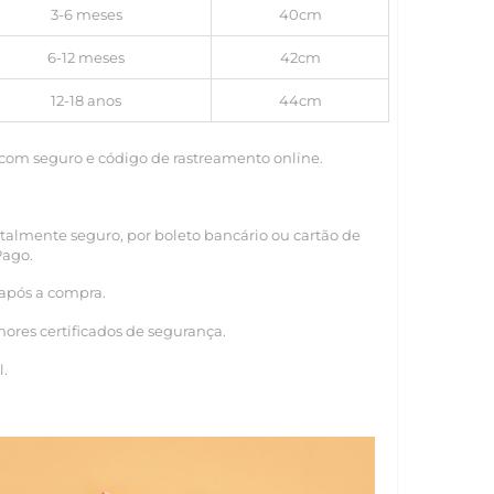
3-6 meses
40cm
6-12 meses
42cm
12-18 anos
44cm
 com seguro e código de rastreamento online.
almente seguro, por boleto bancário ou cartão de
Pago.
 após a compra.
ores certificados de segurança.
l.