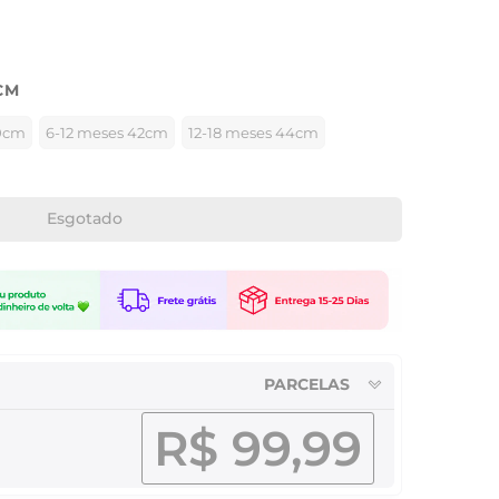
CM
40cm
6-12 meses 42cm
12-18 meses 44cm
Esgotado
PARCELAS
R$ 99,99