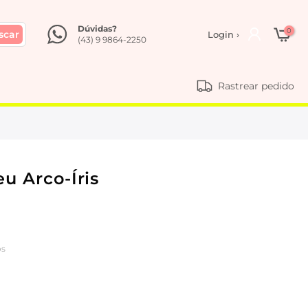
Dúvidas?
0
scar
Login ›
(43) 9 9864-2250
Rastrear pedido
eu Arco-Íris
os