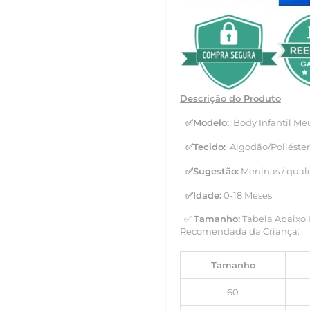
Descrição do Produto
✅
Modelo:
Body Infantil Meu
✅
Tecido:
Algodão/Poliéster
✅
Sugestão:
Meninas / qual
✅
Idade:
0-18 Meses
✅
Tamanho:
Tabela Abaixo 
Recomendada da Criança:
Tamanho
60