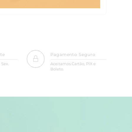
nte
Pagamento Seguro
 Sex.
Aceitamos Cartão, PIX e
Boleto.