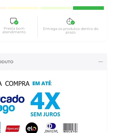
Presta bom
Entrega os produtos dentro do
atendimento
prazo
ODUTO