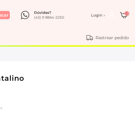
Dúvidas?
0
scar
Login ›
(43) 9 9864-2250
Rastrear pedido
atalino
os