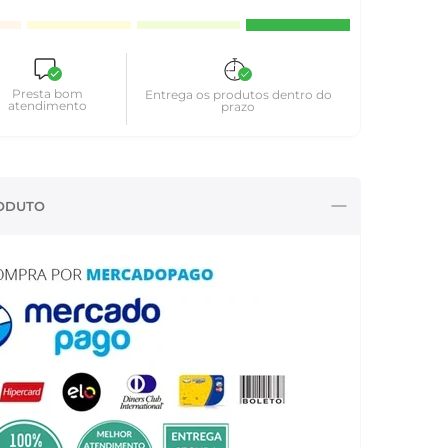
Presta bom
Entrega os produtos dentro do
atendimento
prazo
ODUTO