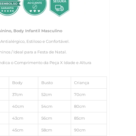
minino, Body Infantil Masculino
 Antialérgico, Estiloso e Confortável.
nos / Ideal para a Festa de Natal.
ndica o Comprimento da Peça X Idade e Altura
Body
Busto
Criança
37cm
52cm
70cm
40cm
54cm
80cm
43cm
56cm
85cm
45cm
58cm
90cm