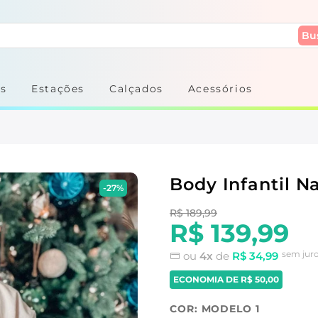
Bu
s
Estações
Calçados
Acessórios
Body Infantil N
-27%
R$ 189,99
R$ 139,99
sem jur
ou
4x
de
R$ 34,99
ECONOMIA DE
R$ 50,00
COR:
MODELO 1