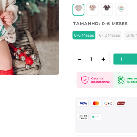
TAMANHO:
0-6 MESES
0-6 Meses
6-12 Meses
12-18