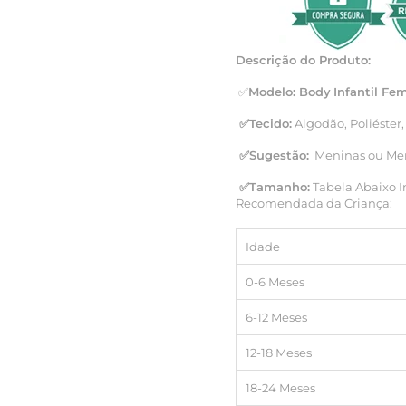
Descrição do Produto:
✅
Modelo:
Body
Infantil Fe
✅
Tecido:
Algodão,
Poliéster,
✅
Sugestão:
Meninas ou Meni
✅Tamanho
:
Tabela Abaixo I
Recomendada da Criança:
Idade
0-6 Meses
6-12 Meses
12-18 Meses
18-24 Meses