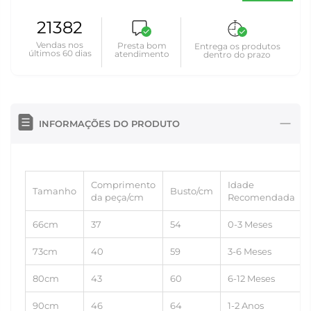
21382
Vendas nos
Presta bom
Entrega os produtos
últimos 60 dias
atendimento
dentro do prazo
INFORMAÇÕES DO PRODUTO
Comprimento
Idade
Tamanho
Busto/cm
da peça/cm
Recomendada
66cm
37
54
0-3 Meses
73cm
40
59
3-6 Meses
80cm
43
60
6-12 Meses
90cm
46
64
1-2 Anos