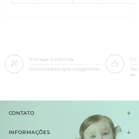
Entrega Garantida
Cli
Envio imediato após o pagamento.
Tod
de R
CONTATO
INFORMAÇÕES