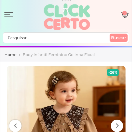
0
Buscar
Home
Body Infantil Feminino Golinha Floral
-26%