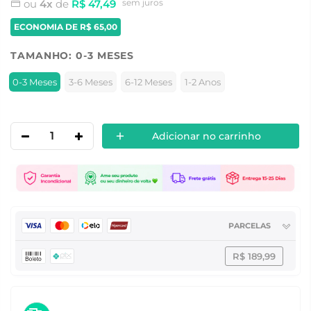
ou
4x
de
R$ 47,49
sem juros
ECONOMIA DE
R$ 65,00
TAMANHO:
0-3 MESES
0-3 Meses
3-6 Meses
6-12 Meses
1-2 Anos
Adicionar no carrinho
PARCELAS
R$ 189,99