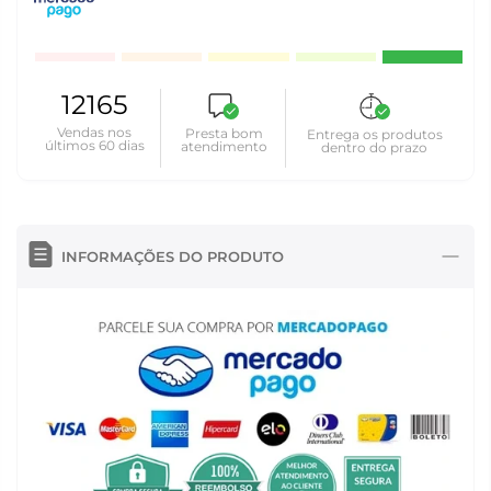
12165
Vendas nos
Presta bom
Entrega os produtos
últimos 60 dias
atendimento
dentro do prazo
INFORMAÇÕES DO PRODUTO