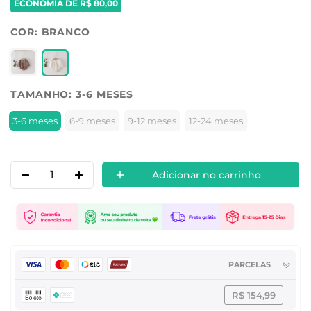
ECONOMIA DE
R$ 80,00
COR:
BRANCO
TAMANHO:
3-6 MESES
3-6 meses
6-9 meses
9-12 meses
12-24 meses
Adicionar no carrinho
PARCELAS
R$ 154,99