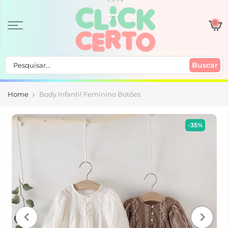
0
Buscar
Home
Body Infantil Feminino Botões
-35%