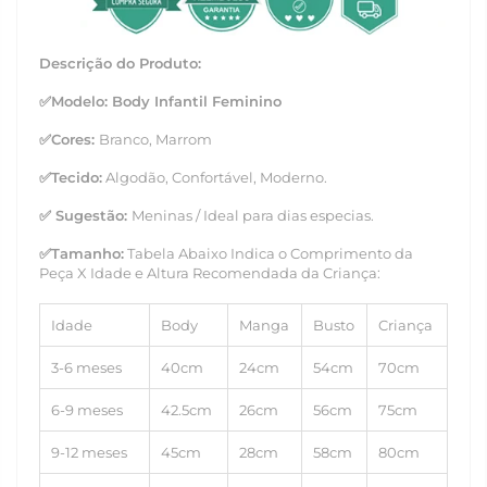
Descrição do Produto:
✅
Modelo: Body Infantil Feminino
✅Cores:
Branco, Marrom
✅
Tecido:
Algodão
,
Confortável, Moderno.
✅ Sugestão:
Meninas / Ideal para dias especias.
✅
Tamanho
:
Tabela Abaixo Indica o Comprimento da
Peça X Idade e Altura Recomendada da Criança:
Idade
Body
Manga
Busto
Criança
3-6 meses
40
cm
24cm
54cm
70cm
6-9 meses
42.5cm
26cm
56cm
75cm
9-12 meses
45cm
28cm
58cm
80cm