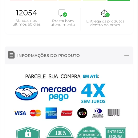
12054
Vendas nos
Presta bom
Entrega os produtos
últimos 60 dias
atendimento
dentro do prazo
INFORMAÇÕES DO PRODUTO