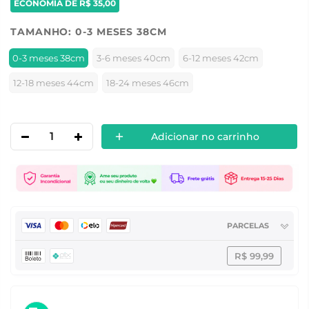
ECONOMIA DE
R$ 35,00
TAMANHO:
0-3 MESES 38CM
0-3 meses 38cm
3-6 meses 40cm
6-12 meses 42cm
12-18 meses 44cm
18-24 meses 46cm
Adicionar no carrinho
PARCELAS
R$ 99,99