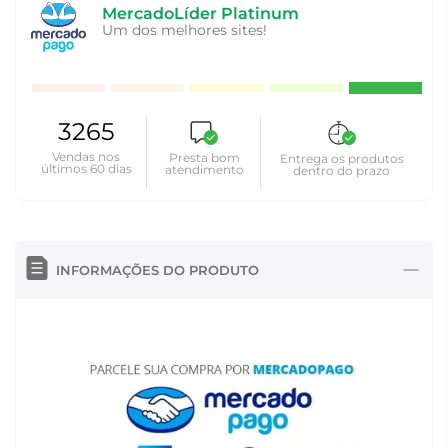
MercadoLíder Platinum
Um dos melhores sites!
3265
Vendas nos
Presta bom
Entrega os produtos
últimos 60 dias
atendimento
dentro do prazo
INFORMAÇÕES DO PRODUTO