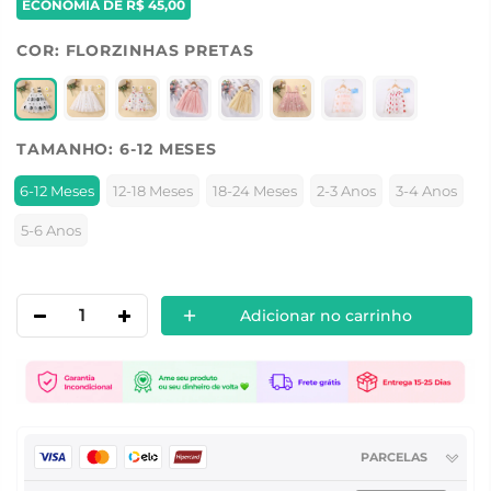
ECONOMIA DE
R$ 45,00
COR:
FLORZINHAS PRETAS
TAMANHO:
6-12 MESES
6-12 Meses
12-18 Meses
18-24 Meses
2-3 Anos
3-4 Anos
5-6 Anos
Adicionar no carrinho
PARCELAS