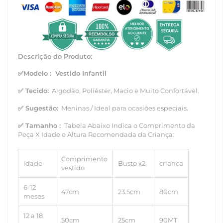
Descrição do Produto:
✅Modelo
:
Vestido Infantil
✅
Tecido:
Algodão, Poliéster, Macio e Muito Confortável.
✅
Sugestão:
Meninas / Ideal para ocasiões especiais.
✅
Tamanho
:
Tabela Abaixo Indica o Comprimento da
Peça X Idade e Altura Recomendada da Criança:
Comprimento
idade
Busto x2
criança
vestido
6-12
47cm
23.5cm
80cm
meses
12 a 18
50cm
25cm
90MT