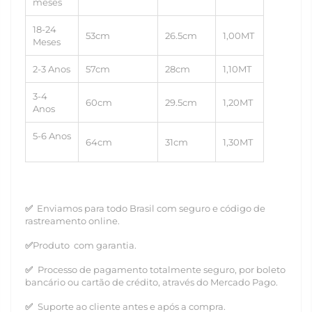
meses
18-24
53cm
26.5cm
1,00MT
Meses
2-3 Anos
57cm
28cm
1,10MT
3-4
60cm
29.5cm
1,20MT
Anos
5-6 Anos
64cm
31cm
1,30MT
✅
Enviamos para todo Brasil com seguro e código de
rastreamento online.
✅
Produto
com garantia.
✅
Processo de pagamento totalmente seguro, por boleto
bancário ou cartão de crédito, através do Mercado Pago.
✅
Suporte ao cliente antes e após a compra.