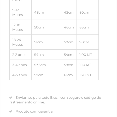
9-12
48cm
42cm
80cm
Meses
12-18
50cm
46cm
85cm
Meses
18-24
51cm
50cm
90cm
Meses
2-3 anos
54cm
54cm
1,00 MT
3-4 anos
57,5cm
58cm
1,10 MT
4-5 anos
59cm
61cm
1,20 MT
✅
Enviamos para todo Brasil com seguro e código de
rastreamento online.
✅
Produto com garantia.