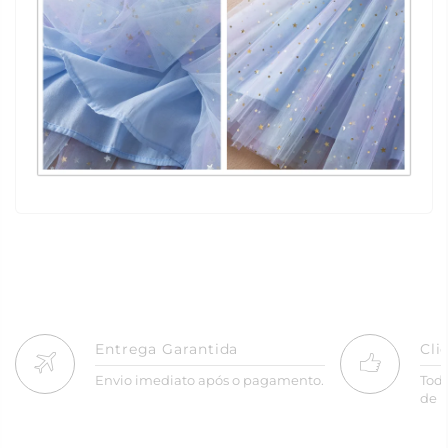
Entrega Garantida
Cli
Envio imediato após o pagamento.
Tod
de R