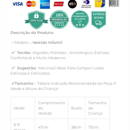
Descrição do Produto:
✅Modelo
: Vestido Infantil
✅
Tecido:
Algodão, Poliéster
, Antialérgico, Estiloso,
Confortável e Muito Moderno.
✅
Sugestão:
Meninas/ Ideal Para Compor Looks
Estilosos e Delicados.
✅Tamanho
:
Tabela Indicada Recomendada da Peça X
Idade e Altura da Criança:
Comprimento
Tamanho
Idade
do
Busto
da
Vestido
Criança
6-9
47cm
38cm
75cm
meses