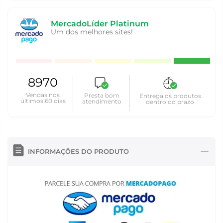
MercadoLíder Platinum
Um dos melhores sites!
8970
Vendas nos
Presta bom
Entrega os produtos
últimos 60 dias
atendimento
dentro do prazo
INFORMAÇÕES DO PRODUTO