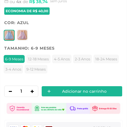
ou
4x
de
R$ 38,74
sem juros
ECONOMIA DE
R$ 40,00
COR:
AZUL
TAMANHO:
6-9 MESES
6-9 Meses
12-18 Meses
4-5 Anos
2-3 Anos
18-24 Meses
3-4 Anos
9-12 Meses
Adicionar no carrinho