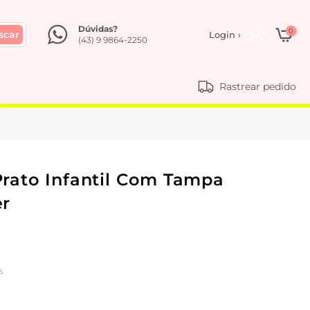
Dúvidas?
0
scar
Login ›
(43) 9 9864-2250
Rastrear pedido
Prato Infantil Com Tampa
er
s