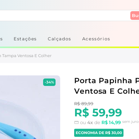
Bu
s
Estações
Calçados
Acessórios
om Tampa Ventosa E Colher
Porta Papinha 
-34%
Ventosa E Colh
R$ 89,99
R$ 59,99
sem juro
ou
4x
de
R$ 14,99
ECONOMIA DE
R$ 30,00