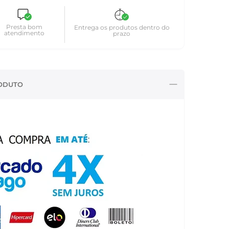
Presta bom
Entrega os produtos dentro do
atendimento
prazo
ODUTO