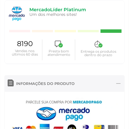
MercadoLíder Platinum
Um dos melhores sites!
8190
Vendas nos
Presta bom
Entrega os produtos
últimos 60 dias
atendimento
dentro do prazo
INFORMAÇÕES DO PRODUTO