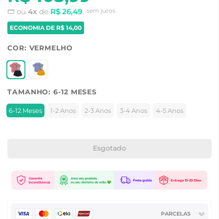
ou
4x
de
R$ 26,49
sem juros
ECONOMIA DE
R$ 14,00
COR:
VERMELHO
TAMANHO:
6-12 MESES
6-12 Meses
1-2 Anos
2-3 Anos
3-4 Anos
4-5 Anos
Esgotado
PARCELAS