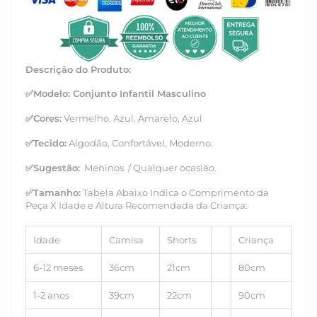
Descrição do Produto:
✅
Modelo: Conjunto Infantil Masculino
✅Cores:
Vermelho, Azul, Amarelo, Azul
✅
Tecido:
Algodão, Confortável, Moderno.
✅
Sugestão:
Meninos / Qualquer ocasião.
✅
Tamanho
:
Tabela Abaixo Indica o Comprimento da
Peça X Idade e Altura Recomendada da Criança:
Idade
Camisa
Shorts
Criança
6-12 meses
36cm
21cm
80cm
1-2 anos
39cm
22cm
90cm