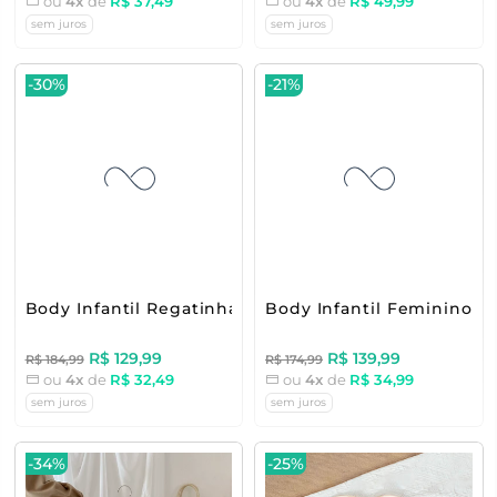
ou
4x
de
R$ 37,49
ou
4x
de
R$ 49,99
sem juros
sem juros
-30%
-21%
Body Infantil Regatinha Canelado
Body Infantil Feminino Ro
R$ 129,99
R$ 139,99
R$ 184,99
R$ 174,99
ou
4x
de
R$ 32,49
ou
4x
de
R$ 34,99
sem juros
sem juros
-34%
-25%