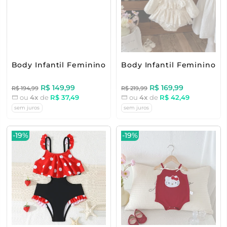
Body Infantil Feminino Verão Corações
Body Infantil Feminino d
R$ 149,99
R$ 169,99
R$ 194,99
R$ 219,99
ou
4x
de
R$ 37,49
ou
4x
de
R$ 42,49
sem juros
sem juros
-19%
-19%