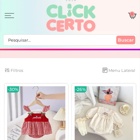
0
Buscar
Filtros
Menu Lateral
-30%
-26%