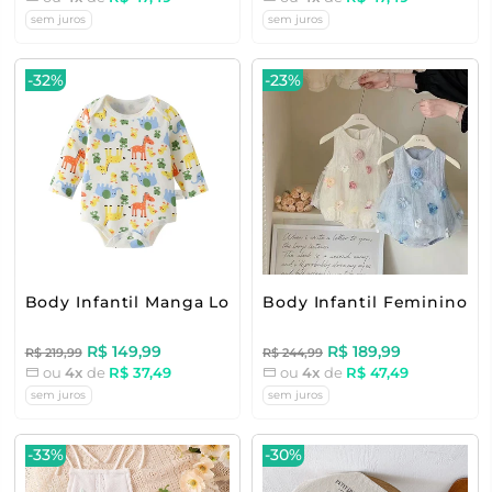
sem juros
sem juros
-32%
-23%
Body Infantil Manga Longa Estampas
Body Infantil Feminino Fl
R$ 149,99
R$ 189,99
R$ 219,99
R$ 244,99
ou
4x
de
R$ 37,49
ou
4x
de
R$ 47,49
sem juros
sem juros
-33%
-30%