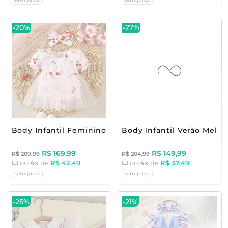
-20%
-27%
Body Infantil Feminino Cerejinhas
Body Infantil Verão Melan
R$ 169,99
R$ 149,99
R$ 209,99
R$ 204,99
ou
4x
de
R$ 42,49
ou
4x
de
R$ 37,49
sem juros
sem juros
-25%
-21%