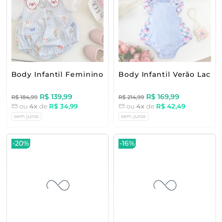
Body Infantil Feminino Florzinhas
Body Infantil Verão Lacin
R$ 139,99
R$ 169,99
R$ 184,99
R$ 214,99
ou
4x
de
R$ 34,99
ou
4x
de
R$ 42,49
sem juros
sem juros
-20%
-16%