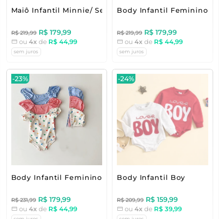
Maiô Infantil Minnie/ Sereia
Body Infantil Feminino He
R$ 179,99
R$ 179,99
R$ 219,99
R$ 219,99
ou
4x
de
R$ 44,99
ou
4x
de
R$ 44,99
sem juros
sem juros
-23%
-24%
Body Infantil Feminino Estampa Delicada
Body Infantil Boy
R$ 179,99
R$ 159,99
R$ 231,99
R$ 209,99
ou
4x
de
R$ 44,99
ou
4x
de
R$ 39,99
sem juros
sem juros