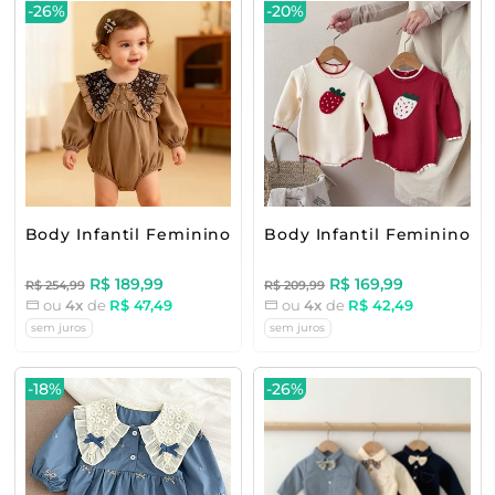
-26%
-20%
Body Infantil Feminino Golinha Floral
Body Infantil Feminino 
R$ 189,99
R$ 169,99
R$ 254,99
R$ 209,99
ou
4x
de
R$ 47,49
ou
4x
de
R$ 42,49
sem juros
sem juros
-18%
-26%