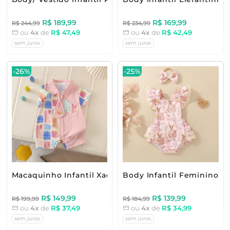
R$ 189,99
R$ 169,99
R$ 244,99
R$ 234,99
ou
4x
de
R$ 47,49
ou
4x
de
R$ 42,49
sem juros
sem juros
-26%
-25%
Macaquinho Infantil Xadrez Cores
Body Infantil Feminino C
R$ 149,99
R$ 139,99
R$ 199,99
R$ 184,99
ou
4x
de
R$ 37,49
ou
4x
de
R$ 34,99
sem juros
sem juros