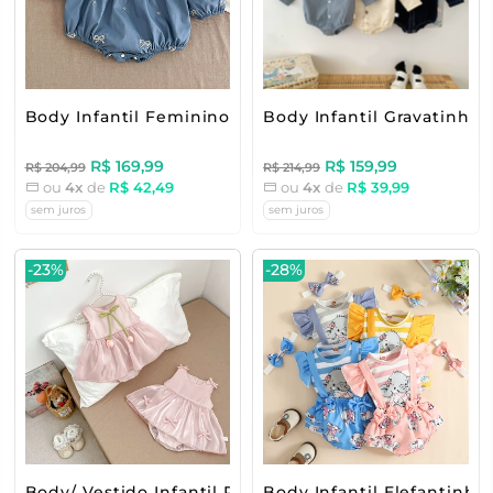
Body Infantil Feminino Lacinhos
Body Infantil Gravatinha
R$ 169,99
R$ 159,99
R$ 204,99
R$ 214,99
ou
4x
de
R$ 42,49
ou
4x
de
R$ 39,99
sem juros
sem juros
-23%
-28%
Body/ Vestido Infantil Rosa Tulipas
Body Infantil Elefantinho