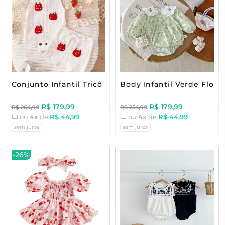
Conjunto Infantil Tricô Moranguinhos
Body Infantil Verde Floral
R$ 179,99
R$ 179,99
R$ 264,99
R$ 254,99
ou
4x
de
R$ 44,99
ou
4x
de
R$ 44,99
sem juros
sem juros
-26%