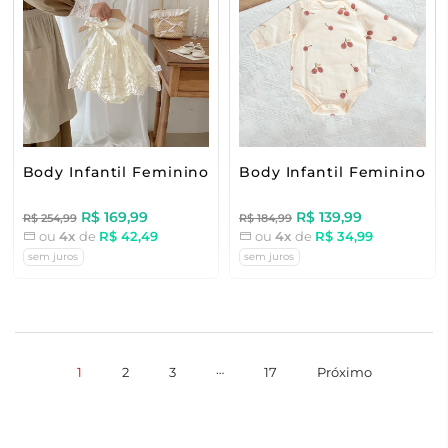
Body Infantil Feminino Renda Delicado
Body Infantil Feminino C
R$ 169,99
R$ 139,99
R$ 254,99
R$ 184,99
ou
4x
de
R$ 42,49
ou
4x
de
R$ 34,99
sem juros
sem juros
…
1
2
3
17
Próximo