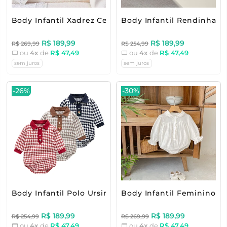
Body Infantil Xadrez Cerejinhas
Body Infantil Rendinha Fl
R$ 189,99
R$ 189,99
R$ 269,99
R$ 254,99
ou
4x
de
R$ 47,49
ou
4x
de
R$ 47,49
sem juros
sem juros
-26%
-30%
Body Infantil Polo Ursinho
Body Infantil Feminino B
R$ 189,99
R$ 189,99
R$ 254,99
R$ 269,99
ou
4x
de
R$ 47,49
ou
4x
de
R$ 47,49