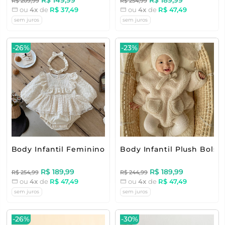
R$ 149,99
R$ 189,99
R$ 209,99
R$ 254,99
ou
4x
de
R$ 37,49
ou
4x
de
R$ 47,49
sem juros
sem juros
-26%
-23%
Body Infantil Feminino Lese Floral
Body Infantil Plush Bolsi
R$ 189,99
R$ 189,99
R$ 254,99
R$ 244,99
ou
4x
de
R$ 47,49
ou
4x
de
R$ 47,49
sem juros
sem juros
-26%
-30%